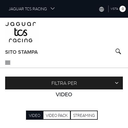
S
JAGUAR TCS RACING
0
VISTA
k
i
INTERNATIONAL (ENGLISH)
p
t
CHINA (中国（中文))
o
GERMANY (DEUTSCH)
m
a
SITO STAMPA
FRANCE (FRANÇAIS)
i
n
SPAIN (ESPAÑOL)
c
o
ITALY (ITALIANO)
n
FILTRA PER
t
VIDEO
e
n
t
VIDEO
VIDEO PACK
STREAMING