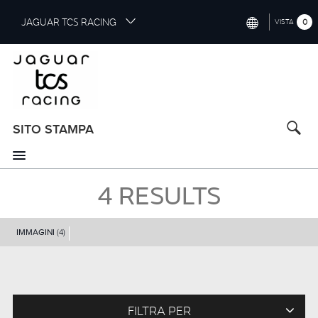
S
JAGUAR TCS RACING
0
VISTA
k
i
INTERNATIONAL (ENGLISH)
p
t
CHINA (中国（中文))
o
GERMANY (DEUTSCH)
m
a
SITO STAMPA
FRANCE (FRANÇAIS)
i
n
SPAIN (ESPAÑOL)
c
4
RESULTS
o
ITALY (ITALIANO)
n
t
IMMAGINI
(4)
e
n
t
FILTRA PER