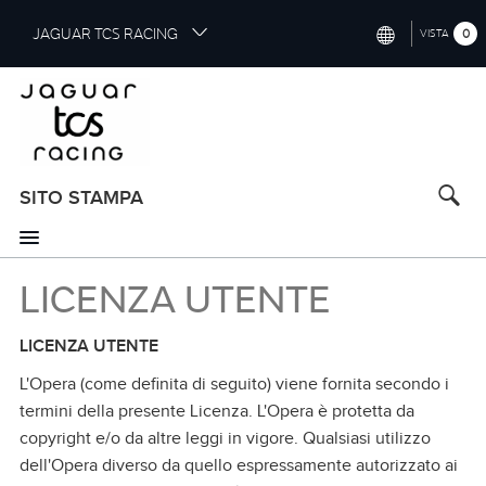
S
JAGUAR TCS RACING
0
VISTA
k
i
INTERNATIONAL (ENGLISH)
p
t
CHINA (中国（中文))
o
GERMANY (DEUTSCH)
m
a
SITO STAMPA
FRANCE (FRANÇAIS)
i
n
SPAIN (ESPAÑOL)
c
LICENZA UTENTE
o
ITALY (ITALIANO)
n
t
LICENZA UTENTE
e
n
L'Opera (come definita di seguito) viene fornita secondo i
t
termini della presente Licenza. L'Opera è protetta da
copyright e/o da altre leggi in vigore. Qualsiasi utilizzo
dell'Opera diverso da quello espressamente autorizzato ai