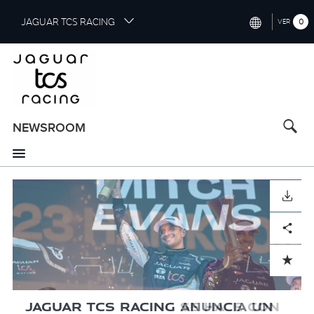
S
JAGUAR TCS RACING
0
VER
k
i
INTERNATIONAL (ENGLISH)
p
t
CHINA (中国（中文))
o
GERMANY (DEUTSCH)
m
a
NEWSROOM
FRANCE (FRANÇAIS)
i
n
SPAIN (ESPAÑOL)
c
o
i
i
i
i
i
i
ITALY (ITALIANO)
DESCARGAR
DESCARGAR
DESCARGAR
DESCARGAR
DESCARGAR
DESCARGAR
n
m
m
m
m
m
m
t
a
a
a
a
a
a
Facebook
Facebook
Facebook
Facebook
Facebook
Facebook
X
X
X
X
X
X
LinkedIn
LinkedIn
LinkedIn
LinkedIn
LinkedIn
LinkedIn
Share
Share
Share
Share
Share
Share
e
g
g
g
g
g
g
n
e
e
e
e
e
e
ADD TO CART
ADD TO CART
ADD TO CART
ADD TO CART
ADD TO CART
ADD TO CART
t
n
n
n
n
n
n
JAGUAR TCS RACING ANUNCIA UN
JAGUAR TCS RACING SE HACE CON
JAGUAR TCS RACING SE DISPONE A
TERCERA PLAZA PARA SAM BIRD Y
BENVENUTI A ROMA! JAGUAR TCS
MITCH EVANS CONSIGUE SU