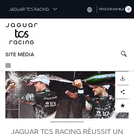
S
JAGUAR TCS RACING
0
PRISE D’ENSEMBLE
k
i
INTERNATIONAL (ENGLISH)
p
t
CHINA (中国（中文))
o
GERMANY (DEUTSCH)
m
a
SITE MÉDIA
FRANCE (FRANÇAIS)
i
n
SPAIN (ESPAÑOL)
c
Visuel
TÉLÉCHARGER
o
ITALY (ITALIANO)
n
Facebook
X
LinkedIn
Share
t
e
n
ADD TO CART
t
JAGUAR TCS RACING RÉUSSIT UN