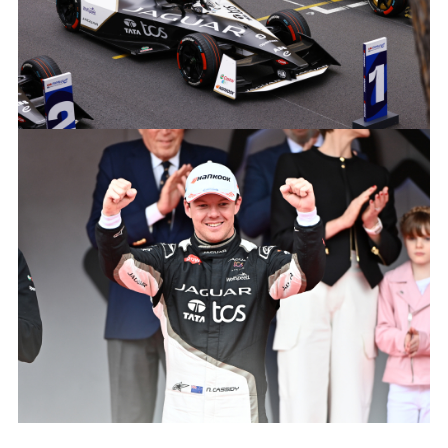
LINKEDIN
SHARE
J_TCS_RACING_MITCH_EVANS_MONACO_270424
FACEBOO
X
LINKEDIN
SHARE