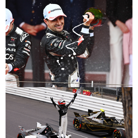
J_TCS_RACING_MITCH_EVANS_MONACO_270424
FACEBOO
X