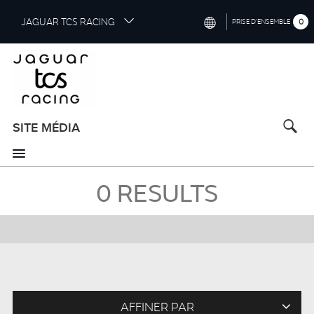
S
JAGUAR TCS RACING
0
PRISE D’ENSEMBLE
k
i
INTERNATIONAL (ENGLISH)
p
t
CHINA (中国（中文))
o
GERMANY (DEUTSCH)
m
a
SITE MÉDIA
FRANCE (FRANÇAIS)
i
n
SPAIN (ESPAÑOL)
c
0
RESULTS
o
ITALY (ITALIANO)
n
t
e
n
t
AFFINER PAR