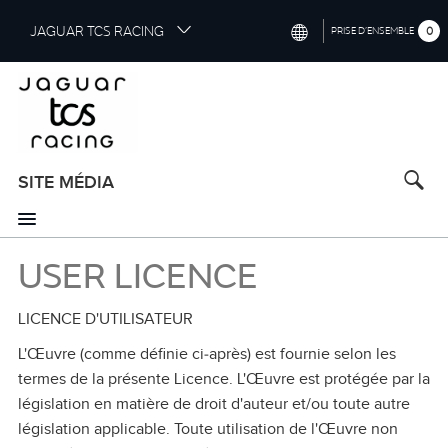
S
JAGUAR TCS RACING
0
PRISE D’ENSEMBLE
k
i
INTERNATIONAL (ENGLISH)
p
t
CHINA (中国（中文))
o
GERMANY (DEUTSCH)
m
a
SITE MÉDIA
FRANCE (FRANÇAIS)
i
n
SPAIN (ESPAÑOL)
c
USER LICENCE
o
ITALY (ITALIANO)
n
t
LICENCE D'UTILISATEUR
e
n
L'Œuvre (comme définie ci‑après) est fournie selon les
t
termes de la présente Licence. L'Œuvre est protégée par la
législation en matière de droit d'auteur et/ou toute autre
législation applicable. Toute utilisation de l'Œuvre non