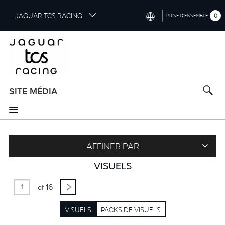
S
JAGUAR TCS RACING
0
PRISE D’ENSEMBLE
k
i
INTERNATIONAL (ENGLISH)
p
t
CHINA (中国（中文))
o
GERMANY (DEUTSCH)
m
a
SITE MÉDIA
FRANCE (FRANÇAIS)
i
n
SPAIN (ESPAÑOL)
c
o
ITALY (ITALIANO)
n
AFFINER PAR
t
VISUELS
e
n
16
t
of
VISUELS
PACKS DE VISUELS