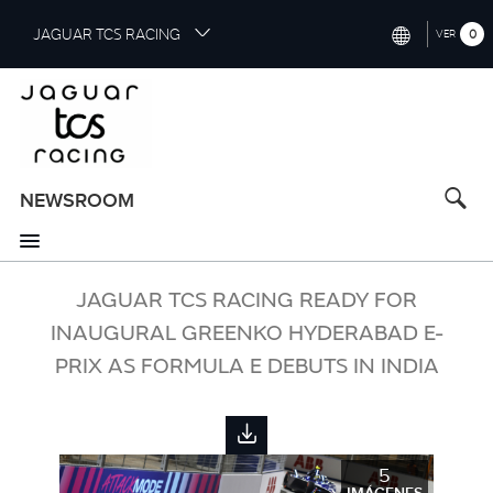
S
JAGUAR TCS RACING
0
VER
k
i
INTERNATIONAL (ENGLISH)
p
t
CHINA (中国（中文))
o
GERMANY (DEUTSCH)
m
a
NEWSROOM
FRANCE (FRANÇAIS)
i
n
SPAIN (ESPAÑOL)
c
o
JAGUAR TCS RACING READY FOR
ITALY (ITALIANO)
n
INAUGURAL GREENKO HYDERABAD E-
t
PRIX AS FORMULA E DEBUTS IN INDIA
e
n
t
5