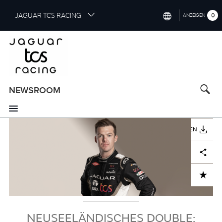
S
JAGUAR TCS RACING
0
ANZEIGEN
k
i
INTERNATIONAL (ENGLISH)
p
t
CHINA (中国（中文))
o
GERMANY (DEUTSCH)
m
a
NEWSROOM
FRANCE (FRANÇAIS)
i
n
SPAIN (ESPAÑOL)
c
Bild
HERUNTERLADEN
o
ITALY (ITALIANO)
n
Facebook
X
LinkedIn
Share
t
e
n
ADD TO CART
t
NEUSEELÄNDISCHES DOUBLE: