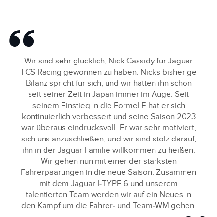
A KIWI LINE UP: NICK CASSIDY TO JOIN MITCH EVANS AT
JAGUAR TCS RACING
Wir sind sehr glücklich, Nick Cassidy für Jaguar
FACEBOO
TCS Racing gewonnen zu haben. Nicks bisherige
X
Bilanz spricht für sich, und wir hatten ihn schon
LINKEDIN
seit seiner Zeit in Japan immer im Auge. Seit
seinem Einstieg in die Formel E hat er sich
SHARE
kontinuierlich verbessert und seine Saison 2023
war überaus eindrucksvoll. Er war sehr motiviert,
sich uns anzuschließen, und wir sind stolz darauf,
ihn in der Jaguar Familie willkommen zu heißen.
Wir gehen nun mit einer der stärksten
Fahrerpaarungen in die neue Saison. Zusammen
mit dem Jaguar I‑TYPE 6 und unserem
talentierten Team werden wir auf ein Neues in
den Kampf um die Fahrer‑ und Team‑WM gehen.