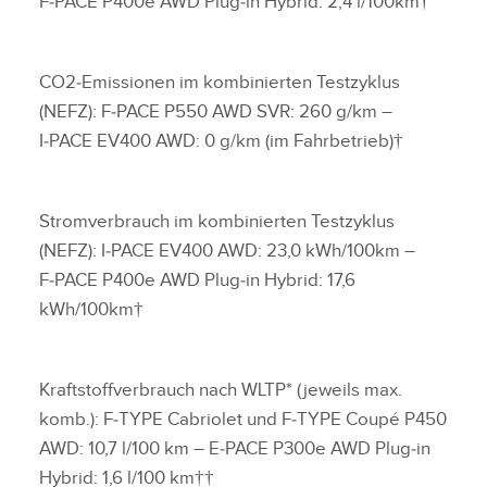
F‑PACE P400e AWD Plug‑in Hybrid: 2,4 l/100km†
CO2‑Emissionen im kombinierten Testzyklus
(NEFZ): F‑PACE P550 AWD SVR: 260 g/km –
I‑PACE EV400 AWD: 0 g/km (im Fahrbetrieb)†
Stromverbrauch im kombinierten Testzyklus
(NEFZ): I‑PACE EV400 AWD: 23,0 kWh/100km –
F‑PACE P400e AWD Plug‑in Hybrid: 17,6
kWh/100km†
Kraftstoffverbrauch nach WLTP* (jeweils max.
komb.): F‑TYPE Cabriolet und F‑TYPE Coupé P450
AWD: 10,7 l/100 km – E‑PACE P300e AWD Plug‑in
Hybrid: 1,6 l/100 km††