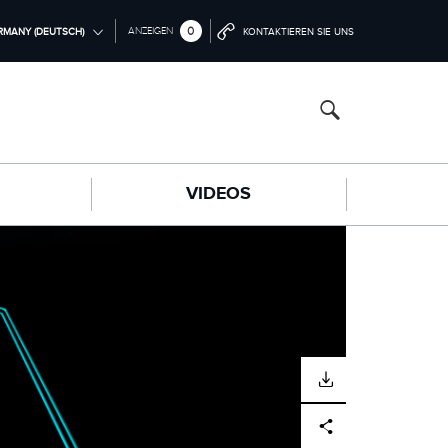
0
ANZEIGEN
RMANY (DEUTSCH)
KONTAKTIEREN SIE UNS
ONAL (ENGLISH)
中国（中文))
(DEUTSCH)
VIDEOS
FRANÇAIS)
PAÑOL)
LIANO)
HERUNTERLADEN
Facebook
X
LinkedIn
Share