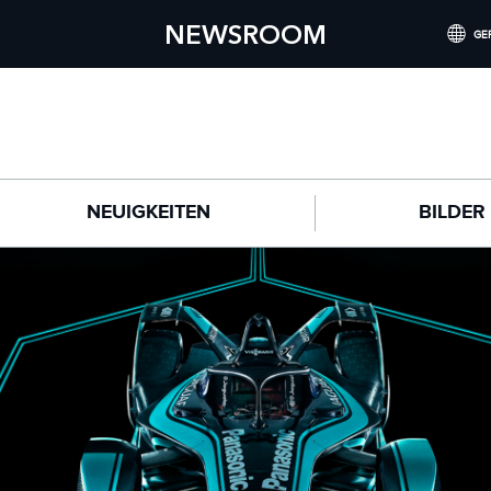
NEWSROOM
GE
INTERNATI
CHINA (
GERMANY 
NEUIGKEITEN
BILDER
FRANCE (
SPAIN (ES
ITALY (ITA