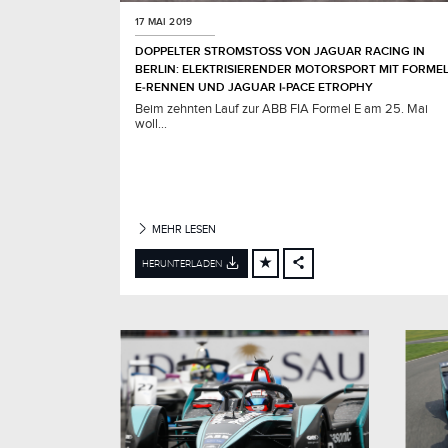
E
17 MAI 2019
N
DOPPELTER STROMSTOSS VON JAGUAR RACING IN B
ERLIN: ELEKTRISIERENDER MOTORSPORT MIT FORMEL 
M
‑RENNEN UND JAGUAR I‑PACE ETROPHY
O
Beim zehnten Lauf zur ABB FIA Formel E am 25. Mai
D
woll...
E
L
L
J
A
MEHR LESEN
H
R
HERUNTERLADEN
FACEBOOK
X
LINKEDIN
SHARE