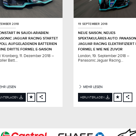
EZEMBER 2018
19 SEPTEMBER 2018
ONSTART IN SAUDI‑ARABIEN:
NEUE SAISON, NEUES
ASONIC JAGUAR RACING STARTET
SPEKTAKULÄRES AUTO: PANASON
VOLL AUFGELADENEN BATTERIEN
JAGUAR RACING ELEKTRIFIZIERT 
EINE DRITTE FORMEL E‑SAISON
FORMEL E WIE NIE ZUVOR
 / Kronberg, 11. Dezember 2018 –
London, 19. September 2018 –
oller Batt...
Panasonic Jaguar Racing...
HR LESEN
MEHR LESEN
UNTERLADEN
HERUNTERLADEN
FACEBOOK
FA
X
X
LINKEDIN
LI
SHARE
SH