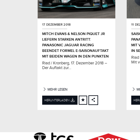
17 DEZEMBER 2018
11 D
MITCH EVANS & NELSON PIQUET JR
SAIS
LIEFERN STARKEN ANTRITT:
PAN
PANASONIC JAGUAR RACING
MIT 
BEENDET FORMEL E‑SAISONAUFTAKT
IN S
MIT BEIDEN WAGEN IN DEN PUNKTEN
Riad
Mit v
Riad / Kronberg, 17. Dezember 2018 –
Der Auftakt zur...
MEHR LESEN
ME
HERUNTERLADEN
HER
FACEBOOK
X
LINKEDIN
SHARE