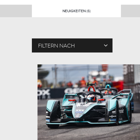
NEUIGKEITEN
(6)
FILTERN NACH
T
A
G
S
M
E
N
S
C
H