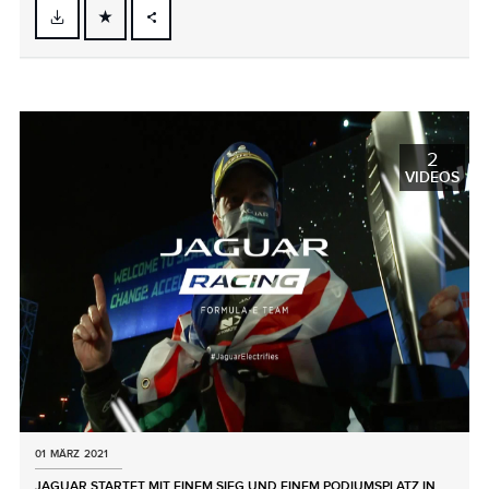
FACEBOOK
X
LINKEDIN
SHARE
2
VIDEOS
01 MÄRZ 2021
JAGUAR STARTET MIT EINEM SIEG UND EINEM PODIUMSPLATZ IN