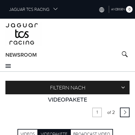
S
JAGUAR TCS RACING
0
ANZEIGEN
k
i
INTERNATIONAL (ENGLISH)
p
t
CHINA (中国（中文))
o
GERMANY (DEUTSCH)
m
a
NEWSROOM
FRANCE (FRANÇAIS)
i
n
SPAIN (ESPAÑOL)
c
o
ITALY (ITALIANO)
n
FILTERN NACH
t
VIDEOPAKETE
e
n
2
t
of
VIDEOS
VIDEOPAKETE
BROADCAST VIDEO