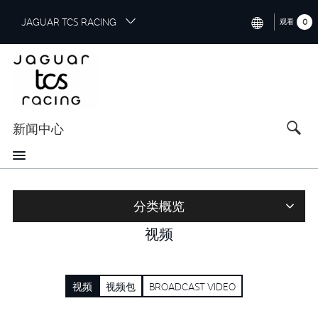
S
JAGUAR TCS RACING
0
观看
k
i
INTERNATIONAL (ENGLISH)
p
t
CHINA (中国（中文))
o
GERMANY (DEUTSCH)
m
a
新闻中心
FRANCE (FRANÇAIS)
i
n
SPAIN (ESPAÑOL)
c
o
ITALY (ITALIANO)
n
分类概览
t
视频
e
n
t
视频
视频包
BROADCAST VIDEO