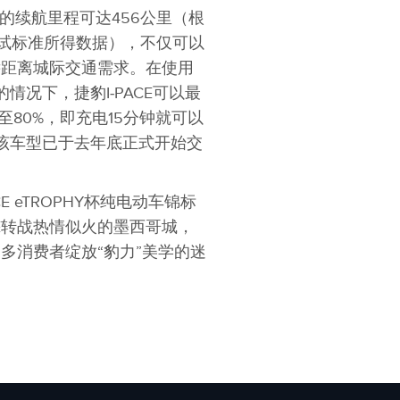
电的续航里程可达456公里（根
测试标准所得数据），不仅可以
远距离城际交通需求。在使用
情况下，捷豹I‑PACE可以最
至80%，即充电15分钟就可以
，该车型已于去年底正式开始交
E eTROPHY杯纯电动车锦标
la E转战热情似火的墨西哥城，
多消费者绽放“豹力”美学的迷