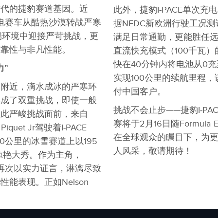
时代的捷豹赛道基因。近
此外，捷豹I‑PACE单次充
HY纯电赛车从酷热沙漠转战严寒
据NEDC新欧洲行驶工况
端环境中迎接严苛挑战，更
满足日常通勤，更能胜任
可靠性与非凡性能。
直流快充模式（100千瓦）的
快在40分钟内将电池从0充
力
”
实现100公里的续航里程
圈附近，滴水成冰的严寒环
付中国客户。
形成了双重挑战，即使一般
挑战不会止步——捷豹I‑PAC
如此严峻挑战面前，来自
赛将于2月16日随Formu
Piquet Jr驾驶着I‑PACE
在全球观众的瞩目下，为更
80公里的冰雪赛道上以195
人风采，敬请期待！
惊艳大秀。作为主角，
赛车也再次以实力证言，淋漓尽致
能表现。正如Nelson