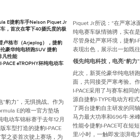
LINKEDIN
SHARE
la E
捷豹车手
Nelson Piquet Jr
Piquet Jr所说：“在严寒冰
赛车，首次在零下
40
摄氏度的极
纯电赛车纵情驰骋，实在
尽管身处严寒环境，捷豹I‑PA
普卢格市（
Arjeplog
），捷豹
表现出色，展示出一如既往
英伦豪华纯电轿跑
SUV
捷豹
非凡性能
领先纯电科技，电亮
“
豹力
”
豹
I‑PACE eTROPHY
杯纯电动车
此次，新英伦豪华纯电轿跑SU
面，共同接受严寒考验。
I‑PACE采用了与赛车相
源自捷豹I‑TYPE电动方
电“豹力”，无惧挑战。作为
了两台捷豹自主研发的同轴
mula E的唯一官方垫场
马力最大功率和696牛·
HY杯纯电动车锦标赛于去年12月
性能令捷豹I‑PACE可在短短
车型打造的捷豹I‑PACE
里/小时，一触即发澎湃电
电”掣之姿首次驶上赛场，为