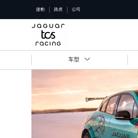
S
捷豹
路虎
公司
k
i
p
t
o
m
a
车型
i
Image
n
c
o
n
t
e
n
t