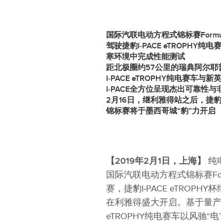
国际汽联电动方程式锦标赛
Formu
驾驶捷豹
I‑PACE eTROPHY
纯电
寒环境中完成性能测试
距北极圈约
57
公里的瑞典阿尔耶
I‑PACE eTROPHY
纯电赛车与新
I‑PACE
全方位呈现杰出可靠性与
2
月
16
日，继利雅得站之后，捷
锦标赛将于墨西哥城“豹”力开启
【
2019
年
2
月
1
日，上海】
纯
国际汽联电动方程式锦标赛For
赛，捷豹I‑PACE eTROP
在利雅得盛大开启。基于量产版
eTROPHY纯电赛车以风驰“