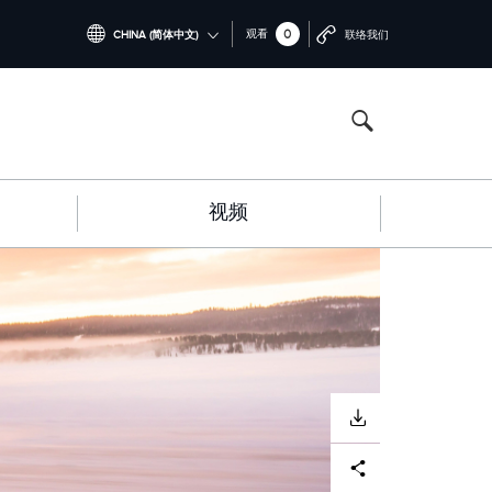
0
观看
CHINA (简体中文)
联络我们
INTERNATIONAL (ENGLISH)
CHINA (中国（中文))
GERMANY (DEUTSCH)
视频
FRANCE (FRANÇAIS)
SPAIN (ESPAÑOL)
ITALY (ITALIANO)
下载
Facebook
X
LinkedIn
Share