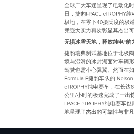
全球广大车迷呈现了电动化
日，捷豹I‑PACE eTROP
极地，在零下40摄氏度的极
凭强大实力再次彰显其杰出
无惧冰雪天地，释放纯电
“
豹
捷豹瑞典测试基地位于北极
境与湿滑的冰封湖面对车辆
驾驶也需小心翼翼。然而在
Formula E捷豹车队的 Nelson 
eTROPHY纯电赛车，在长达
公里/小时的极速完成了一出
I‑PACE eTROPHY纯电
地呈现了杰出的可靠性与非凡性