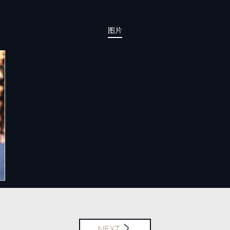
图片
HY纯电赛车震撼上演北极圈极寒挑战
NEXT