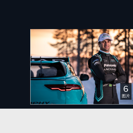
6
下载
图片
FACEBOOK
X
LINKEDIN
澎湃电力 无惧冰雪 捷豹I-PACE ETROP
SHARE