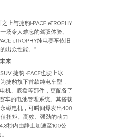
面之上与捷豹I‑PACE eTROPHY
是一场令人难忘的驾驭体验。
CE eTROPHY纯电赛车依旧
的出众性能。”
未来
V 捷豹I‑PACE也驶上冰
作为捷豹旗下首款纯电车型，
同的电机、底盘等部件，更配备了
程式赛车的电池管理系统。其搭载
永磁电机，可瞬间爆发出400
米峰值扭矩。高效、强劲的动力
4.8秒内由静止加速至100公
力。