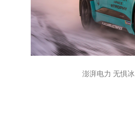
澎湃电力 无惧冰雪