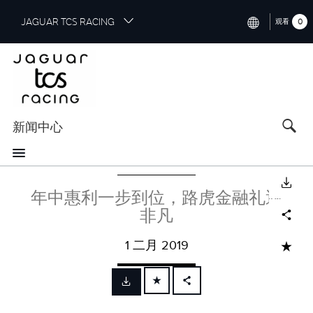
S
JAGUAR TCS RACING
0
观看
k
i
INTERNATIONAL (ENGLISH)
p
t
CHINA (中国（中文))
o
GERMANY (DEUTSCH)
m
a
新闻中心
FRANCE (FRANÇAIS)
i
n
SPAIN (ESPAÑOL)
c
下载
o
ITALY (ITALIANO)
年中惠利一步到位，路虎金融礼遇
n
Facebook
X
LinkedIn
Share
非凡
t
e
1 二月 2019
n
ADD TO CART
t
FACEBOOK