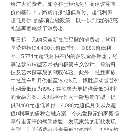
给广大消费者。如今在已经优化厂商建议零售
价的基础上，路虎再推“超低首付、超低利率、
超低月供”的多项金融政策，以一步到位的钜惠
礼遇再度惠益于消费者。
即日起，凡购买全新揽胜星脉的消费者，均可
享受包括194,400元超低首付、0.88%超低利
率、5,774元超低月供在内的多项金融钜惠，尽
享这款SUV型艺术品的极简主义设计、前沿科
技及艺术探享般的驾驭体验。此外，揽胜家族
中揽胜车型月供低至15726元；揽胜运动版首付
比例最低仅为15%；揽胜极光更提供最低0利率
的金融方案。发现神行作为一款热销车型，提
供71,160元超低首付、4,086元超低月供以及超
值0利率的多种金融方案，令热爱探索的家庭畅
享行走无疆的驾乘体验。发现家族的新款发现
车型，则为消费者带来最低30%首付、3.88%超