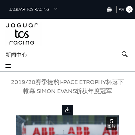
S
JAGUAR TCS RACING
0
观看
k
i
INTERNATIONAL (ENGLISH)
p
t
CHINA (中国（中文))
o
GERMANY (DEUTSCH)
m
a
新闻中心
FRANCE (FRANÇAIS)
i
n
SPAIN (ESPAÑOL)
c
o
2019/20赛季捷豹I-PACE ETROPHY杯落下
ITALY (ITALIANO)
n
帷幕 SIMON EVANS斩获年度冠军
t
e
n
t
5
图片