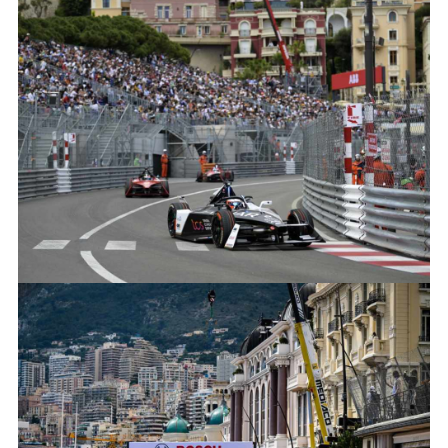
J_TCS_RACING_I-TYPE6_MONACO
FACEBOO
X
LINKEDIN
SHARE
J_TCS_RACING_I-TYPE6_MONACO
FACEBOO
X