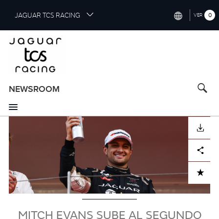
S
JAGUAR TCS RACING
0
VER
k
i
INTERNATIONAL (ENGLISH)
p
t
CHINA (中国（中文))
o
GERMANY (DEUTSCH)
m
a
NEWSROOM
FRANCE (FRANÇAIS)
i
n
SPAIN (ESPAÑOL)
c
imagen
DESCARGAR
o
ITALY (ITALIANO)
n
Facebook
X
LinkedIn
Share
t
e
n
ADD TO CART
t
MITCH EVANS SUBE AL SEGUNDO