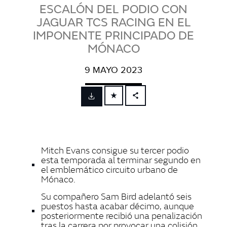
ESCALÓN DEL PODIO CON
JAGUAR TCS RACING EN EL
IMPONENTE PRINCIPADO DE
MÓNACO
9 MAYO 2023
FACEBOOK
X
LINKEDIN
Mitch Evans consigue su tercer podio
SHARE
esta temporada al terminar segundo en
el emblemático circuito urbano de
Mónaco.
Su compañero Sam Bird adelantó seis
puestos hasta acabar décimo, aunque
posteriormente recibió una penalización
tras la carrera por provocar una colisión.