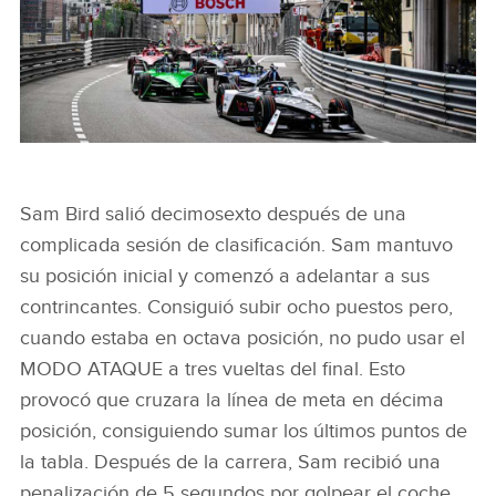
LINKEDIN
SHARE
J_TCS_RACING_I-TYPE6_MONACO
Sam Bird salió decimosexto después de una
complicada sesión de clasificación. Sam mantuvo
FACEBOO
su posición inicial y comenzó a adelantar a sus
X
contrincantes. Consiguió subir ocho puestos pero,
LINKEDIN
cuando estaba en octava posición, no pudo usar el
MODO ATAQUE a tres vueltas del final. Esto
SHARE
provocó que cruzara la línea de meta en décima
posición, consiguiendo sumar los últimos puntos de
la tabla. Después de la carrera, Sam recibió una
penalización de 5 segundos por golpear el coche