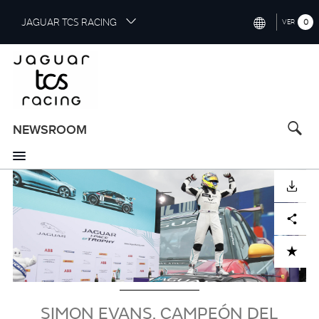
S
JAGUAR TCS RACING
0
VER
k
i
INTERNATIONAL (ENGLISH)
p
t
CHINA (中国（中文))
o
GERMANY (DEUTSCH)
m
a
NEWSROOM
FRANCE (FRANÇAIS)
i
n
SPAIN (ESPAÑOL)
c
imagen
DESCARGAR
o
ITALY (ITALIANO)
n
Facebook
X
LinkedIn
Share
t
e
n
ADD TO CART
t
SIMON EVANS, CAMPEÓN DEL