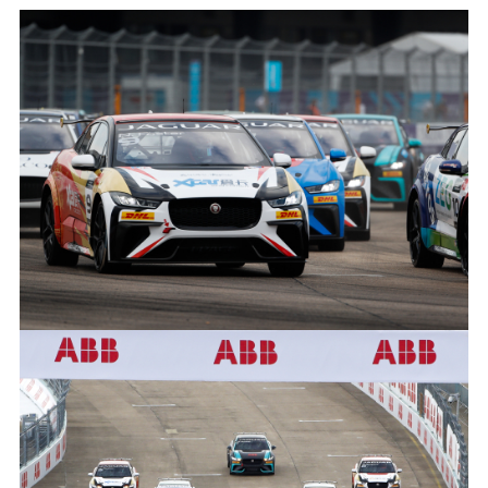
SIMON EVANS, CAMPEÓN DEL JAGUAR I‑PACE ETROPHY
FACEBOO
X