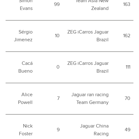
Simon
Team Asia New
99
163
Evans
Zealand
Sérgio
ZEG iCarros Jaguar
10
162
Jimenez
Brazil
Cacá
ZEG iCarros Jaguar
0
111
Bueno
Brazil
Alice
Jaguar ran racing
7
70
Powell
Team Germany
Nick
Jaguar China
9
49
Foster
Racing