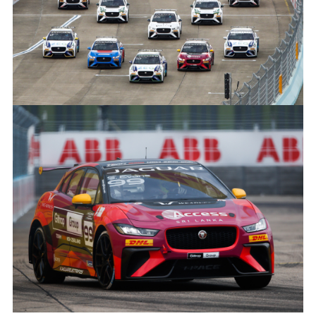
LINKEDIN
SHARE
SIMON EVANS, CAMPEÓN DEL JAGUAR I‑PACE ETROPHY
FACEBOO
X
LINKEDIN
SHARE